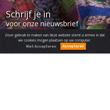
Schrijf je in
voor onze nieuwsbrief
Door gebruik te maken van deze website stemt u ermee in dat
we cookies mogen plaatsen op uw computer.
Accepteren
Niet Accepteren
Ja, ik schrijf me in!
En blijf graag op de hoogte van het werk van
MaryKnoll Zusters.
De heer
Mevrouw
Voornaam